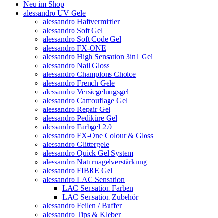
Neu im Shop
alessandro UV Gele
alessandro Haftvermittler
alessandro Soft Gel
alessandro Soft Code Gel
alessandro FX-ONE
alessandro High Sensation 3in1 Gel
alessandro Nail Gloss
alessandro Champions Choice
alessandro French Gele
alessandro Versiegelungsgel
alessandro Camouflage Gel
alessandro Repair Gel
alessandro Pediküre Gel
alessandro Farbgel 2.0
alessandro FX-One Colour & Gloss
alessandro Glittergele
alessandro Quick Gel System
alessandro Naturnagelverstärkung
alessandro FIBRE Gel
alessandro LAC Sensation
LAC Sensation Farben
LAC Sensation Zubehör
alessandro Feilen / Buffer
alessandro Tips & Kleber