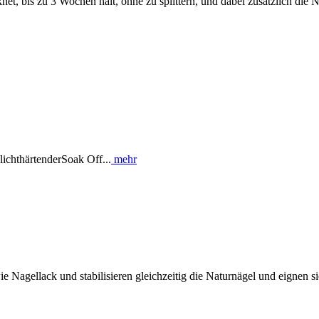
t, bis zu 3 Wochen hält, ohne zu splittern, und dabei zusätzlich die Na
ichthärtenderSoak Off...
mehr
e Nagellack und stabilisieren gleichzeitig die Naturnägel und eignen si