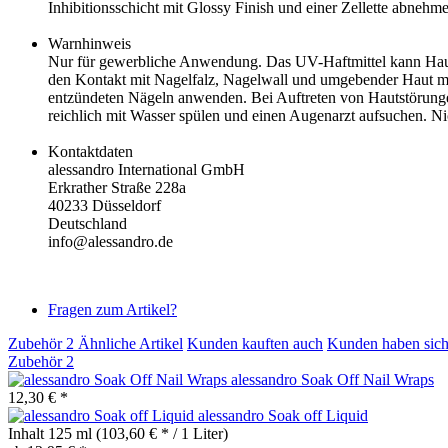
Inhibitionsschicht mit Glossy Finish und einer Zellette abnehm
Warnhinweis
Nur für gewerbliche Anwendung. Das UV-Haftmittel kann Hautr
den Kontakt mit Nagelfalz, Nagelwall und umgebender Haut mög
entzündeten Nägeln anwenden. Bei Auftreten von Hautstörungen
reichlich mit Wasser spülen und einen Augenarzt aufsuchen. N
Kontaktdaten
alessandro International GmbH
Erkrather Straße 228a
40233 Düsseldorf
Deutschland
info@alessandro.de
Fragen zum Artikel?
Zubehör
2
Ähnliche Artikel
Kunden kauften auch
Kunden haben sich
Zubehör
2
alessandro Soak Off Nail Wraps
12,30 € *
alessandro Soak off Liquid
Inhalt
125 ml
(103,60 € * / 1 Liter)