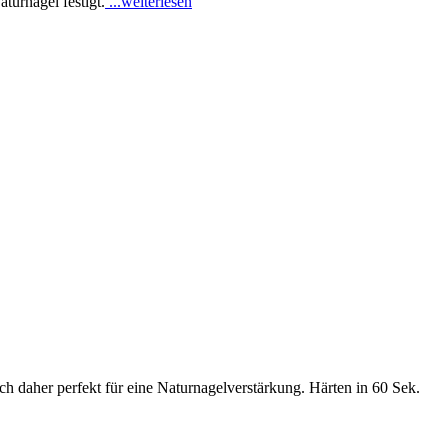
turnägel festigt.
...weiterlesen
ch daher perfekt für eine Naturnagelverstärkung. Härten in 60 Sek.