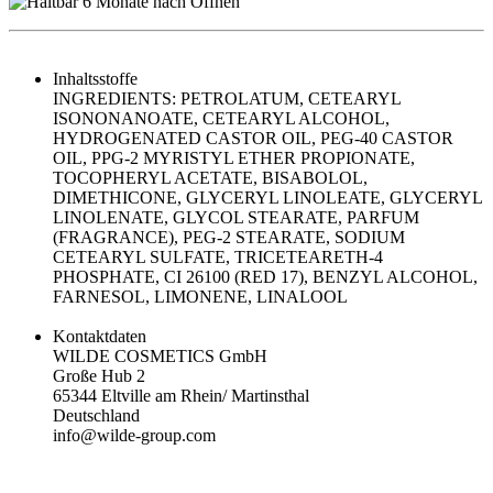
Inhaltsstoffe
INGREDIENTS: PETROLATUM, CETEARYL
ISONONANOATE, CETEARYL ALCOHOL,
HYDROGENATED CASTOR OIL, PEG-40 CASTOR
OIL, PPG-2 MYRISTYL ETHER PROPIONATE,
TOCOPHERYL ACETATE, BISABOLOL,
DIMETHICONE, GLYCERYL LINOLEATE, GLYCERYL
LINOLENATE, GLYCOL STEARATE, PARFUM
(FRAGRANCE), PEG-2 STEARATE, SODIUM
CETEARYL SULFATE, TRICETEARETH-4
PHOSPHATE, CI 26100 (RED 17), BENZYL ALCOHOL,
FARNESOL, LIMONENE, LINALOOL
Kontaktdaten
WILDE COSMETICS GmbH
Große Hub 2
65344 Eltville am Rhein/ Martinsthal
Deutschland
info@wilde-group.com