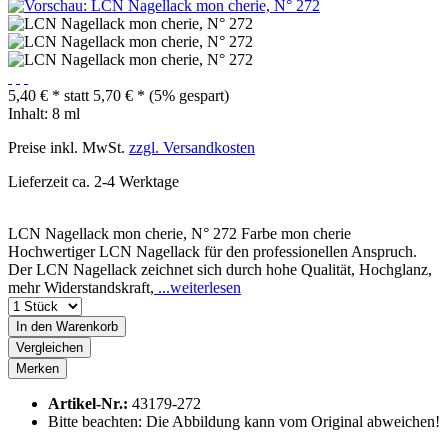
5,40 € *
statt
5,70 € *
(5% gespart)
Inhalt:
8 ml
Preise inkl. MwSt.
zzgl. Versandkosten
Lieferzeit ca. 2-4 Werktage
LCN Nagellack mon cherie, N° 272 Farbe mon cherie
Hochwertiger LCN Nagellack für den professionellen Anspruch.
Der LCN Nagellack zeichnet sich durch hohe Qualität, Hochglanz,
mehr Widerstandskraft,
...weiterlesen
In den
Warenkorb
Vergleichen
Merken
Artikel-Nr.:
43179-272
Bitte beachten: Die Abbildung kann vom Original abweichen!