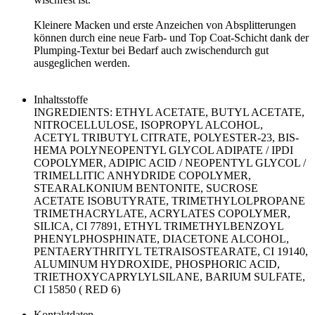
Kleinere Macken und erste Anzeichen von Absplitterungen
können durch eine neue Farb- und Top Coat-Schicht dank der
Plumping-Textur bei Bedarf auch zwischendurch gut
ausgeglichen werden.
Inhaltsstoffe
INGREDIENTS: ETHYL ACETATE, BUTYL ACETATE,
NITROCELLULOSE, ISOPROPYL ALCOHOL,
ACETYL TRIBUTYL CITRATE, POLYESTER-23, BIS-
HEMA POLYNEOPENTYL GLYCOL ADIPATE / IPDI
COPOLYMER, ADIPIC ACID / NEOPENTYL GLYCOL /
TRIMELLITIC ANHYDRIDE COPOLYMER,
STEARALKONIUM BENTONITE, SUCROSE
ACETATE ISOBUTYRATE, TRIMETHYLOLPROPANE
TRIMETHACRYLATE, ACRYLATES COPOLYMER,
SILICA, CI 77891, ETHYL TRIMETHYLBENZOYL
PHENYLPHOSPHINATE, DIACETONE ALCOHOL,
PENTAERYTHRITYL TETRAISOSTEARATE, CI 19140,
ALUMINUM HYDROXIDE, PHOSPHORIC ACID,
TRIETHOXYCAPRYLYLSILANE, BARIUM SULFATE,
CI 15850 ( RED 6)
Kontaktdaten