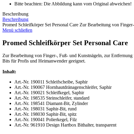
Bitte beachten: Die Abbildung kann vom Original abweichen!
Beschreibung
Beschreibung
Promed Schleifkörper Set Personal Care Zur Bearbeitung von Finger-,
Menü schließen
Promed Schleifkörper Set Personal Care
Zur Bearbeitung von Finger-, Fuß- und Kunstnägeln, zur Entfernung
Bits für Profis und Heimanwender geeignet.
Inhalt:
Art.-Nr. 190011 Schleifscheibe, Saphir
Art.-Nr. 190067 Hornhautdränagenschleifer, Saphir
Art.-Nr. 190021 Schleifkegel, Saphir
Art.-Nr. 198535 Steinschleifer, standard
Art.-Nr. 198541 Diamant-Bit, Zylinder
Art.-Nr. 198031 Saphir-Bit, rund
Art.-Nr. 198030 Saphir-Bit, spitz
Art.-Nr. 190041 Polierkegel, Filz
Art.-Nr. 961910 Design Hartbox Bithalter, transparent