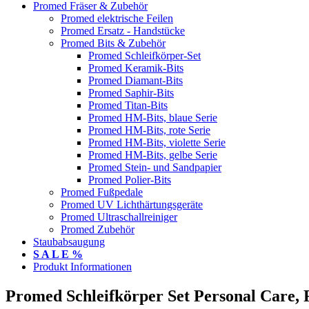
Promed Fräser & Zubehör
Promed elektrische Feilen
Promed Ersatz - Handstücke
Promed Bits & Zubehör
Promed Schleifkörper-Set
Promed Keramik-Bits
Promed Diamant-Bits
Promed Saphir-Bits
Promed Titan-Bits
Promed HM-Bits, blaue Serie
Promed HM-Bits, rote Serie
Promed HM-Bits, violette Serie
Promed HM-Bits, gelbe Serie
Promed Stein- und Sandpapier
Promed Polier-Bits
Promed Fußpedale
Promed UV Lichthärtungsgeräte
Promed Ultraschallreiniger
Promed Zubehör
Staubabsaugung
S A L E %
Produkt Informationen
Promed Schleifkörper Set Personal Care, F