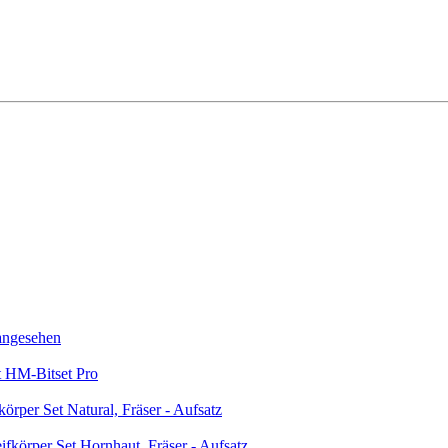
angesehen
t HM-Bitset Pro
örper Set Natural, Fräser - Aufsatz
fkörper Set Hornhaut, Fräser - Aufsatz