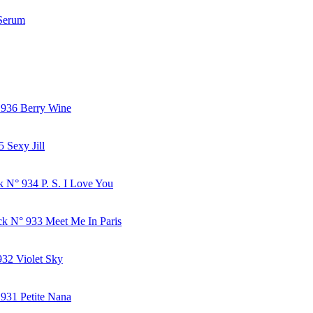
 Serum
 936 Berry Wine
 Sexy Jill
k N° 934 P. S. I Love You
ck N° 933 Meet Me In Paris
932 Violet Sky
 931 Petite Nana