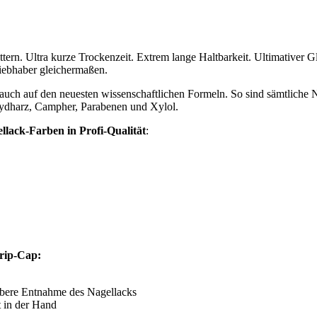
n. Ultra kurze Trockenzeit. Extrem lange Haltbarkeit. Ultimativer Gla
iebhaber gleichermaßen.
en auch auf den neuesten wissenschaftlichen Formeln. So sind sämtliche
hydharz, Campher, Parabenen und Xylol.
llack-Farben in Profi-Qualität
:
Grip-Cap:
ubere Entnahme des Nagellacks
t in der Hand