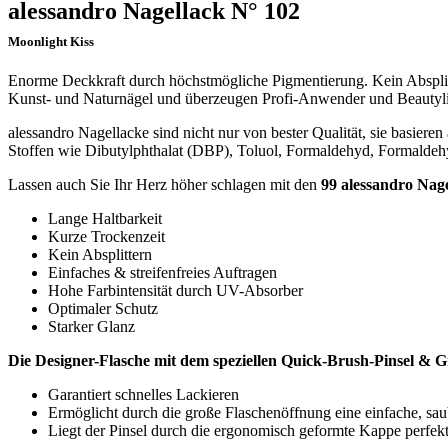
alessandro Nagellack N° 102
Moonlight Kiss
Enorme Deckkraft durch höchstmögliche Pigmentierung. Kein Absplitter
Kunst- und Naturnägel und überzeugen Profi-Anwender und Beautyl
alessandro Nagellacke sind nicht nur von bester Qualität, sie basier
Stoffen wie Dibutylphthalat (DBP), Toluol, Formaldehyd, Formalde
Lassen auch Sie Ihr Herz höher schlagen mit den
99 alessandro Nage
Lange Haltbarkeit
Kurze Trockenzeit
Kein Absplittern
Einfaches & streifenfreies Auftragen
Hohe Farbintensität durch UV-Absorber
Optimaler Schutz
Starker Glanz
Die Designer-Flasche mit dem speziellen Quick-Brush-Pinsel & 
Garantiert schnelles Lackieren
Ermöglicht durch die große Flaschenöffnung eine einfache, sa
Liegt der Pinsel durch die ergonomisch geformte Kappe perfek