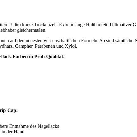
n. Ultra kurze Trockenzeit. Extrem lange Haltbarkeit. Ultimativer Gla
iebhaber gleichermaßen.
en auch auf den neuesten wissenschaftlichen Formeln. So sind sämtliche
hydharz, Campher, Parabenen und Xylol.
llack-Farben in Profi-Qualität
:
Grip-Cap:
ubere Entnahme des Nagellacks
t in der Hand