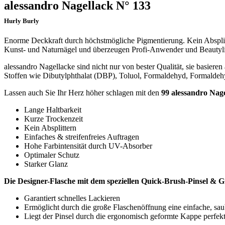
alessandro Nagellack N° 133
Hurly Burly
Enorme Deckkraft durch höchstmögliche Pigmentierung. Kein Absplitter
Kunst- und Naturnägel und überzeugen Profi-Anwender und Beautyl
alessandro Nagellacke sind nicht nur von bester Qualität, sie basier
Stoffen wie Dibutylphthalat (DBP), Toluol, Formaldehyd, Formalde
Lassen auch Sie Ihr Herz höher schlagen mit den
99 alessandro Nage
Lange Haltbarkeit
Kurze Trockenzeit
Kein Absplittern
Einfaches & streifenfreies Auftragen
Hohe Farbintensität durch UV-Absorber
Optimaler Schutz
Starker Glanz
Die Designer-Flasche mit dem speziellen Quick-Brush-Pinsel & 
Garantiert schnelles Lackieren
Ermöglicht durch die große Flaschenöffnung eine einfache, sa
Liegt der Pinsel durch die ergonomisch geformte Kappe perfek