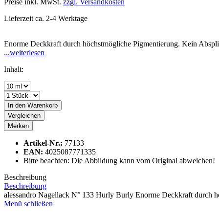
Preise inkl. MwSt.
zzgl. Versandkosten
Lieferzeit ca. 2-4 Werktage
Enorme Deckkraft durch höchstmögliche Pigmentierung. Kein Absplitte
...weiterlesen
Inhalt:
In den
Warenkorb
Vergleichen
Merken
Artikel-Nr.:
77133
EAN:
4025087771335
Bitte beachten: Die Abbildung kann vom Original abweichen!
Beschreibung
Beschreibung
alessandro Nagellack N° 133 Hurly Burly Enorme Deckkraft durch hö
Menü schließen