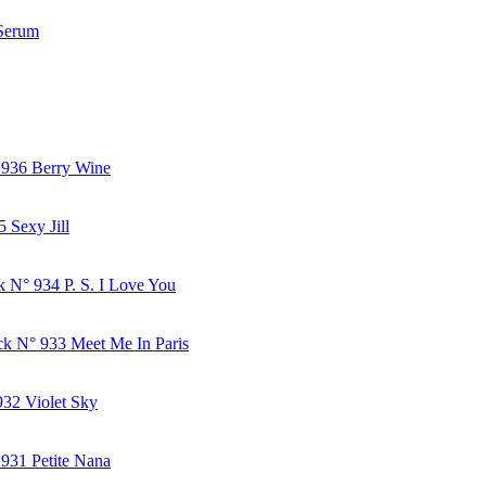
 Serum
 936 Berry Wine
 Sexy Jill
k N° 934 P. S. I Love You
ck N° 933 Meet Me In Paris
932 Violet Sky
 931 Petite Nana