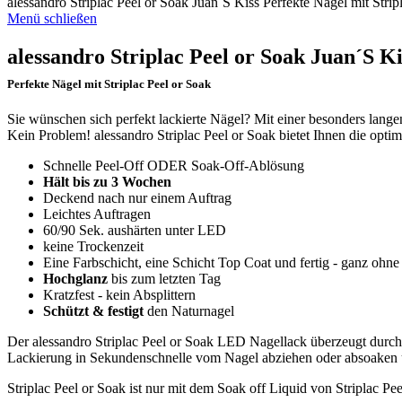
alessandro Striplac Peel or Soak Juan´S Kiss Perfekte Nägel mit Stripl
Menü schließen
alessandro Striplac Peel or Soak Juan´S Ki
Perfekte Nägel mit Striplac Peel or Soak
Sie wünschen sich perfekt lackierte Nägel? Mit einer besonders lang
Kein Problem! alessandro Striplac Peel or Soak bietet Ihnen die opti
Schnelle Peel-Off ODER Soak-Off-Ablösung
Hält bis zu 3 Wochen
Deckend nach nur einem Auftrag
Leichtes Auftragen
60/90 Sek. aushärten unter LED
keine Trockenzeit
Eine Farbschicht, eine Schicht Top Coat und fertig - ganz ohn
Hochglanz
bis zum letzten Tag
Kratzfest - kein Absplittern
Schützt & festigt
den Naturnagel
Der alessandro Striplac Peel or Soak LED Nagellack überzeugt durch 
Lackierung in Sekundenschnelle vom Nagel abziehen oder absoaken u
Striplac Peel or Soak ist nur mit dem Soak off Liquid von Striplac Pe