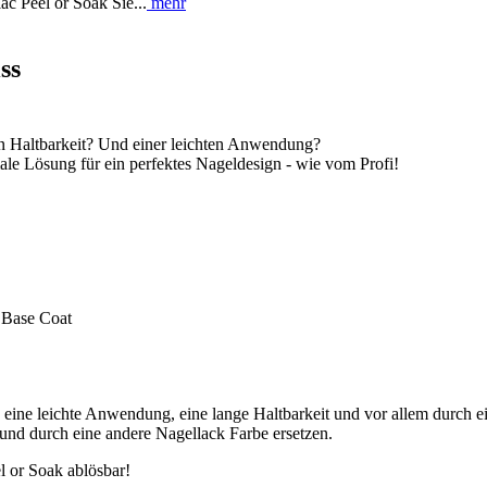
ac Peel or Soak Sie...
mehr
ss
en Haltbarkeit? Und einer leichten Anwendung?
male Lösung für ein perfektes Nageldesign - wie vom Profi!
e Base Coat
eine leichte Anwendung, eine lange Haltbarkeit und vor allem durch ei
nd durch eine andere Nagellack Farbe ersetzen.
el or Soak ablösbar!