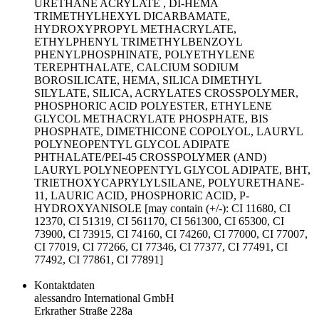
URETHANE ACRYLATE , DI-HEMA
TRIMETHYLHEXYL DICARBAMATE,
HYDROXYPROPYL METHACRYLATE,
ETHYLPHENYL TRIMETHYLBENZOYL
PHENYLPHOSPHINATE, POLYETHYLENE
TEREPHTHALATE, CALCIUM SODIUM
BOROSILICATE, HEMA, SILICA DIMETHYL
SILYLATE, SILICA, ACRYLATES CROSSPOLYMER,
PHOSPHORIC ACID POLYESTER, ETHYLENE
GLYCOL METHACRYLATE PHOSPHATE, BIS
PHOSPHATE, DIMETHICONE COPOLYOL, LAURYL
POLYNEOPENTYL GLYCOL ADIPATE
PHTHALATE/PEI-45 CROSSPOLYMER (AND)
LAURYL POLYNEOPENTYL GLYCOL ADIPATE, BHT,
TRIETHOXYCAPRYLYLSILANE, POLYURETHANE-
11, LAURIC ACID, PHOSPHORIC ACID, P-
HYDROXYANISOLE [may contain (+/-): CI 11680, CI
12370, CI 51319, CI 561170, CI 561300, CI 65300, CI
73900, CI 73915, CI 74160, CI 74260, CI 77000, CI 77007,
CI 77019, CI 77266, CI 77346, CI 77377, CI 77491, CI
77492, CI 77861, CI 77891]
Kontaktdaten
alessandro International GmbH
Erkrather Straße 228a