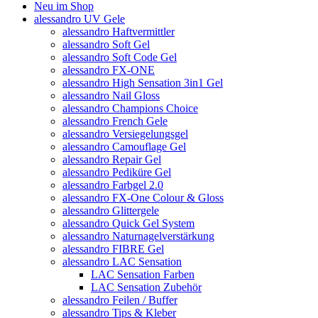
Neu im Shop
alessandro UV Gele
alessandro Haftvermittler
alessandro Soft Gel
alessandro Soft Code Gel
alessandro FX-ONE
alessandro High Sensation 3in1 Gel
alessandro Nail Gloss
alessandro Champions Choice
alessandro French Gele
alessandro Versiegelungsgel
alessandro Camouflage Gel
alessandro Repair Gel
alessandro Pediküre Gel
alessandro Farbgel 2.0
alessandro FX-One Colour & Gloss
alessandro Glittergele
alessandro Quick Gel System
alessandro Naturnagelverstärkung
alessandro FIBRE Gel
alessandro LAC Sensation
LAC Sensation Farben
LAC Sensation Zubehör
alessandro Feilen / Buffer
alessandro Tips & Kleber