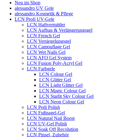
Neu im Shop
alessandro UV Gele
alessandro Kosmetik & Pflege
LCN Profi UV-Gele
LCN Haftvermittler
LCN Aufbau & Verlängerungsgel
LCN French Gel
LCN Versiegelungsgel
LCN Camouflage Gel
LCN Wet Nails Gel
LCN AFO Gel System
LCN Fusion Poly-Acryl Gel
LCN Farbgele
LCN Colour Gel
LCN Glitter Gel
LCN Light Glitter Gel
LCN Magic Colour Gel
LCN Starlit Sky Colour Gel
LCN Neon Colour Gel
LCN Pedi Polish
LCN Fußnagel-Gel
LCN Natural Nail Boost
LCN UV-Gel Polish
LCN Soak Off Recolution
LCN Pinsel, Zubehör