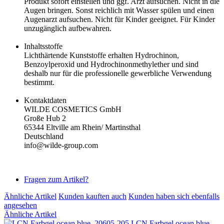
Produkt sofort einstellen und ggf. Arzt aufsuchen. Nicht in die
Augen bringen. Sonst reichlich mit Wasser spülen und einen
Augenarzt aufsuchen. Nicht für Kinder geeignet. Für Kinder
unzugänglich aufbewahren.
Inhaltsstoffe
Lichthärtende Kunststoffe erhalten Hydrochinon,
Benzoylperoxid und Hydrochinonmethylether und sind
deshalb nur für die professionelle gewerbliche Verwendung
bestimmt.
Kontaktdaten
WILDE COSMETICS GmbH
Große Hub 2
65344 Eltville am Rhein/ Martinsthal
Deutschland
info@wilde-group.com
Fragen zum Artikel?
Ähnliche Artikel
Kunden kauften auch
Kunden haben sich ebenfalls
angesehen
Ähnliche Artikel
LCN Farbgel ocean blue,