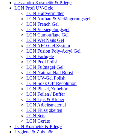
alessandro Kosmetik & Pflege
LCN Profi UV-Gele
LCN Haftvermittler
LCN Aufbau & Verlängerungsgel
LCN French Gel
LCN Versiegelungsgel
LCN Camouflage Gel
LCN Wet Nails Gel
LCN AFO Gel System
LCN Fusion Poly-Acryl Gel
LCN Farbgele
LCN Pedi Polish
LCN Fußnagel-Gel
LCN Natural Nail Boost
LCN UV-Gel Polish
LCN Soak Off Recolution
LCN Pinsel, Zubehör
LCN Feilen / Buffer
LCN Tips & Kleber
LCN Arbeitsmaterial
LCN Flüssigkeiten
LCN Sets
LCN Geräte
LCN Kosmetik & Pflege
Hygiene & Zubehör