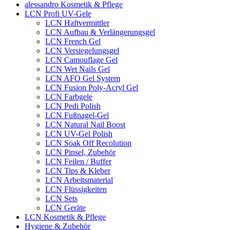
alessandro Kosmetik & Pflege
LCN Profi UV-Gele
LCN Haftvermittler
LCN Aufbau & Verlängerungsgel
LCN French Gel
LCN Versiegelungsgel
LCN Camouflage Gel
LCN Wet Nails Gel
LCN AFO Gel System
LCN Fusion Poly-Acryl Gel
LCN Farbgele
LCN Pedi Polish
LCN Fußnagel-Gel
LCN Natural Nail Boost
LCN UV-Gel Polish
LCN Soak Off Recolution
LCN Pinsel, Zubehör
LCN Feilen / Buffer
LCN Tips & Kleber
LCN Arbeitsmaterial
LCN Flüssigkeiten
LCN Sets
LCN Geräte
LCN Kosmetik & Pflege
Hygiene & Zubehör