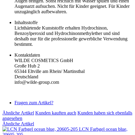
Augen bringen. Sonst reichlich mit Wasser spülen und einen
Augenarzt aufsuchen. Nicht für Kinder geeignet. Für Kinder
unzugänglich aufbewahren.
Inhaltsstoffe
Lichthärtende Kunststoffe erhalten Hydrochinon,
Benzoylperoxid und Hydrochinonmethylether und sind
deshalb nur für die professionelle gewerbliche Verwendung
bestimmt.
Kontaktdaten
WILDE COSMETICS GmbH
Große Hub 2
65344 Eltville am Rhein/ Martinsthal
Deutschland
info@wilde-group.com
Fragen zum Artikel?
Ähnliche Artikel
Kunden kauften auch
Kunden haben sich ebenfalls
angesehen
Ähnliche Artikel
LCN Farbgel ocean blue,
20605-205