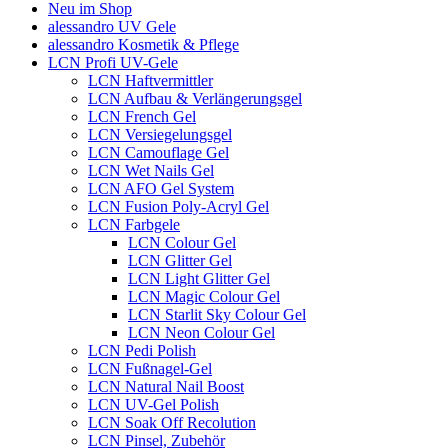
Neu im Shop
alessandro UV Gele
alessandro Kosmetik & Pflege
LCN Profi UV-Gele
LCN Haftvermittler
LCN Aufbau & Verlängerungsgel
LCN French Gel
LCN Versiegelungsgel
LCN Camouflage Gel
LCN Wet Nails Gel
LCN AFO Gel System
LCN Fusion Poly-Acryl Gel
LCN Farbgele
LCN Colour Gel
LCN Glitter Gel
LCN Light Glitter Gel
LCN Magic Colour Gel
LCN Starlit Sky Colour Gel
LCN Neon Colour Gel
LCN Pedi Polish
LCN Fußnagel-Gel
LCN Natural Nail Boost
LCN UV-Gel Polish
LCN Soak Off Recolution
LCN Pinsel, Zubehör