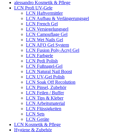
alessandro Kosmetik & Pflege
LCN Profi UV-Gele
LCN Haftvermittler
LCN Aufbau & Verlängerungsgel
LCN French Gel
LCN Versiegelungsgel
LCN Camouflage Gel
LCN Wet Nails Gel
LCN AFO Gel System
LCN Fusion Poly-Acryl Gel
LCN Farbgele
LCN Pedi Polish
LCN Fußnagel-Gel
LCN Natural Nail Boost
LCN UV-Gel Polish
LCN Soak Off Recolution
LCN Pinsel, Zubehör
LCN Feilen / Buffer
LCN Tips & Kleber
LCN Arbeitsmaterial
LCN Flüssigkeiten
LCN Sets
LCN Geräte
LCN Kosmetik & Pflege
Hygiene & Zubehör