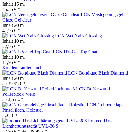
Inhalt
15 ml
45,35 € *
LCN Versiegelungsgel
Glaze Gel clear
Inhalt
20 ml
41,95 € *
LCN Wet Nails Glossing
Inhalt
10 ml
22,95 € *
LCN UV-Gel Top Coat
Inhalt
10 ml
11,95 € *
Kunden kauften auch
LCN Bondique Black Diamond
Inhalt
20 ml
ab 39,95 € *
LCN Buffer - und
Polierblock, weiß
ab 3,55 € *
LCN Gelmodellage
Pinsel flach, Holzstiel
5,25 € *
Promed UV-
Lichthärtungsgerät UVL-36 S
37,95 € *
statt
39,95 € *