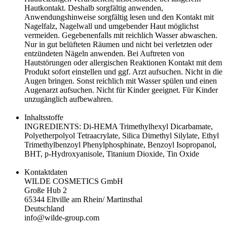
Hautkontakt. Deshalb sorgfältig anwenden,
Anwendungshinweise sorgfältig lesen und den Kontakt mit
Nagelfalz, Nagelwall und umgebender Haut möglichst
vermeiden. Gegebenenfalls mit reichlich Wasser abwaschen.
Nur in gut belüfteten Räumen und nicht bei verletzten oder
entzündeten Nägeln anwenden. Bei Auftreten von
Hautstörungen oder allergischen Reaktionen Kontakt mit dem
Produkt sofort einstellen und ggf. Arzt aufsuchen. Nicht in die
Augen bringen. Sonst reichlich mit Wasser spülen und einen
Augenarzt aufsuchen. Nicht für Kinder geeignet. Für Kinder
unzugänglich aufbewahren.
Inhaltsstoffe
INGREDIENTS: Di-HEMA Trimethylhexyl Dicarbamate,
Polyetherpolyol Tetraacrylate, Silica Dimethyl Silylate, Ethyl
Trimethylbenzoyl Phenylphosphinate, Benzoyl Isopropanol,
BHT, p-Hydroxyanisole, Titanium Dioxide, Tin Oxide
Kontaktdaten
WILDE COSMETICS GmbH
Große Hub 2
65344 Eltville am Rhein/ Martinsthal
Deutschland
info@wilde-group.com