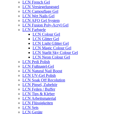
LCN French Gel
LCN Versiegelungsgel
LCN Camouflage Gel
LCN Wet Nails Gel
LCN AFO Gel System
LCN Fusion Poly-Acryl Gel
LCN Farbgele
LCN Colour Gel
LCN Glitter Gel
LCN Light Glitter Gel
LCN Magic Colour Gel
LCN Starlit Sky Colour Gel
LCN Neon Colour Gel
LCN Pedi Polish
LCN Fußnagel-Gel
LCN Natural Nail Boost
LCN UV-Gel Polish
LCN Soak Off Recolution
LCN Pinsel, Zubehör
LCN Feilen / Buffer
LCN Tips & Kleber
LCN Arbeitsmaterial
LCN Flüssigkeiten
LCN Sets
LCN Geräte