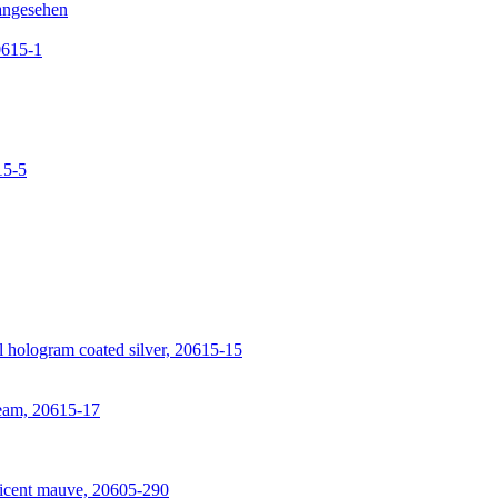
angesehen
0615-1
15-5
 hologram coated silver, 20615-15
ream, 20615-17
icent mauve, 20605-290