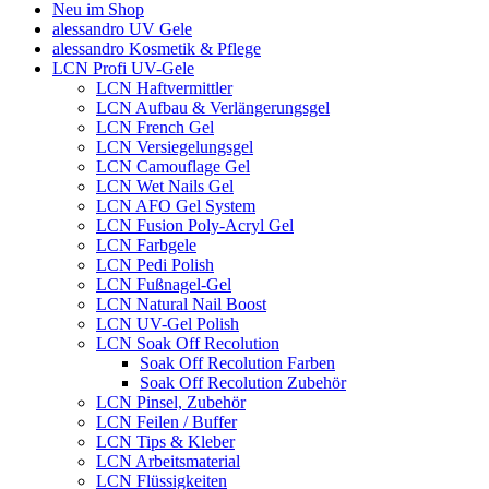
Neu im Shop
alessandro UV Gele
alessandro Kosmetik & Pflege
LCN Profi UV-Gele
LCN Haftvermittler
LCN Aufbau & Verlängerungsgel
LCN French Gel
LCN Versiegelungsgel
LCN Camouflage Gel
LCN Wet Nails Gel
LCN AFO Gel System
LCN Fusion Poly-Acryl Gel
LCN Farbgele
LCN Pedi Polish
LCN Fußnagel-Gel
LCN Natural Nail Boost
LCN UV-Gel Polish
LCN Soak Off Recolution
Soak Off Recolution Farben
Soak Off Recolution Zubehör
LCN Pinsel, Zubehör
LCN Feilen / Buffer
LCN Tips & Kleber
LCN Arbeitsmaterial
LCN Flüssigkeiten