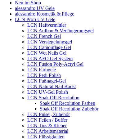
Neu im Shop
alessandro UV Gele
alessandro Kosmetik & Pflege
LCN Profi UV-Gele
LCN Haftvermittler
LCN Aufbau & Verlängerungsgel
LCN French Gel
LCN Versiegelungsgel
LCN Camouflage Gel
LCN Wet Nails Gel
LCN AFO Gel System
LCN Fusion Poly-Acryl Gel
LCN Farbgele
LCN Pedi Polish
LCN Fußnagel-Gel
LCN Natural Nail Boost
LCN UV-Gel Polish
LCN Soak Off Recolution
Soak Off Recolution Farben
Soak Off Recolution Zubehör
LCN Pinsel, Zubehör
LCN Feilen / Buffer
LCN Tips & Kleber
LCN Arbeitsmaterial
LCN Flüssigkeiten