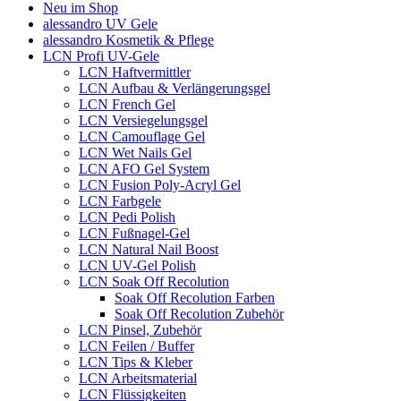
Neu im Shop
alessandro UV Gele
alessandro Kosmetik & Pflege
LCN Profi UV-Gele
LCN Haftvermittler
LCN Aufbau & Verlängerungsgel
LCN French Gel
LCN Versiegelungsgel
LCN Camouflage Gel
LCN Wet Nails Gel
LCN AFO Gel System
LCN Fusion Poly-Acryl Gel
LCN Farbgele
LCN Pedi Polish
LCN Fußnagel-Gel
LCN Natural Nail Boost
LCN UV-Gel Polish
LCN Soak Off Recolution
Soak Off Recolution Farben
Soak Off Recolution Zubehör
LCN Pinsel, Zubehör
LCN Feilen / Buffer
LCN Tips & Kleber
LCN Arbeitsmaterial
LCN Flüssigkeiten